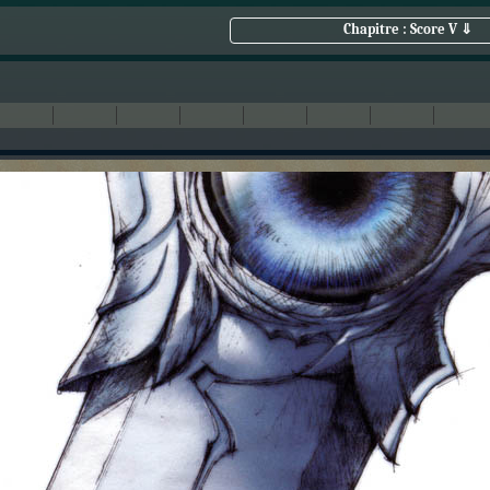
Chapitre : Score V ⇓