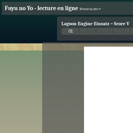
Fuyu no Yo - lecture en ligne
Retour au site ↵
Lagoon Engine Einsatz
–
Score V
01