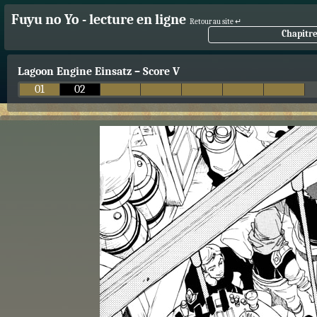
Fuyu no Yo - lecture en ligne
Retour au site ↵
Chapitre
Lagoon Engine Einsatz
–
Score V
01
02