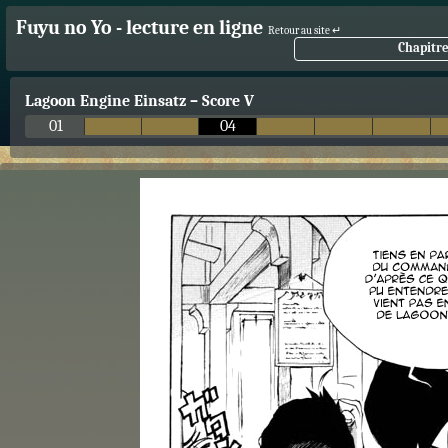
Fuyu no Yo - lecture en ligne
Retour au site ↵
Chapitre
Lagoon Engine Einsatz
–
Score V
01
04