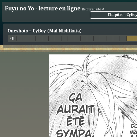
Fuyu no Yo - lecture en ligne
Retour au site ↵
Chapitre : CyBo
Oneshots
–
CyBoy (Mai Nishikata)
01