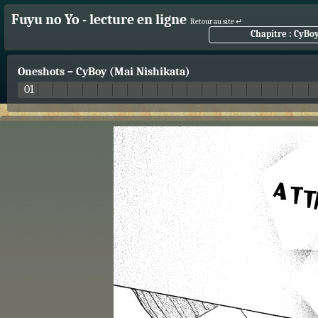
Fuyu no Yo - lecture en ligne
Retour au site ↵
Chapitre : CyBo
Oneshots
–
CyBoy (Mai Nishikata)
01