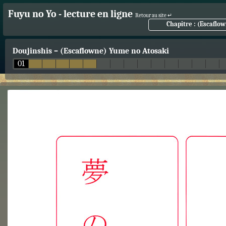
Fuyu no Yo - lecture en ligne
Retour au site ↵
Chapitre : (Escaflo
Doujinshis
–
(Escaflowne) Yume no Atosaki
01