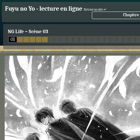
Fuyu no Yo - lecture en ligne
Retour au site ↵
Chapitre 
NG Life
–
Scène 03
01