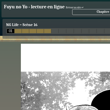
Fuyu no Yo - lecture en ligne
Retour au site ↵
Chapitre 
NG Life
–
Scène 16
01