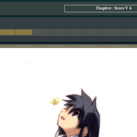
Chapitre : Score V ⇓