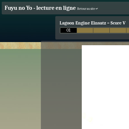
Fuyu no Yo - lecture en ligne
Retour au site ↵
Lagoon Engine Einsatz
–
Score V
01